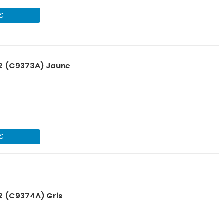
 €
72 (C9373A) Jaune
 €
2 (C9374A) Gris