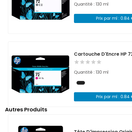
Quantité : 130 ml
Prix par ml : 0.84
Cartouche D'Encre HP 
Quantité : 130 ml
Prix par ml : 0.84
Autres Produits
Tête D'impression Orig