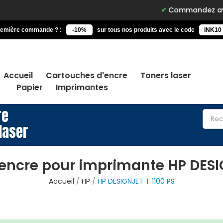
Commandez avant 15h, livr
remière commande ? :
-10%
sur tous nos produits avec le code
INK10
Accueil
Cartouches d'encre
Toners laser
Papier
Imprimantes
re
laser
encre pour imprimante HP DESIG
Accueil
HP
HP DESIGNJET T 1100 PS