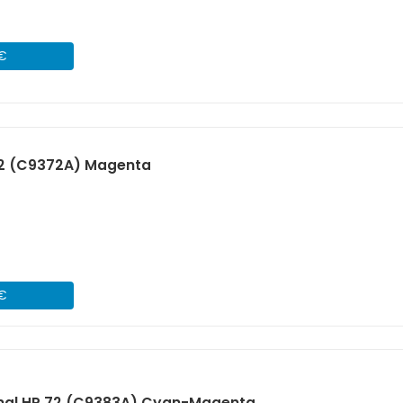
 €
72 (C9372A) Magenta
 €
inal HP 72 (C9383A) Cyan-Magenta