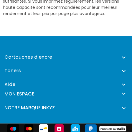
suffisantes. Si vous imprimez régulièrement, les versions
haute capacité sont recommandées pour leur meilleur
rendement et leur prix par page plus avantageux.
Cartouches d'encre

Toners

Aide


MON ESPACE
NOTRE MARQUE INKYZ
