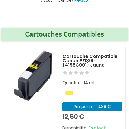
Accueil
CANON
PFI-300
Cartouches Compatibles
Cartouche Compatible
Canon PFI300
(4196C001) Jaune
Quantité : 14 ml
Prix par ml : 0.86 €
12,50 €
Disponibilité:
En stock