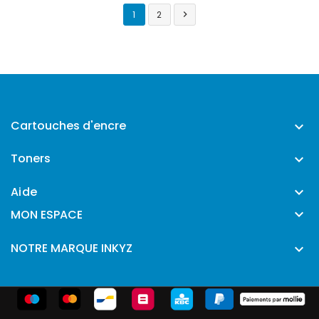
1
2

Cartouches d'encre

Toners

Aide


MON ESPACE
NOTRE MARQUE INKYZ
