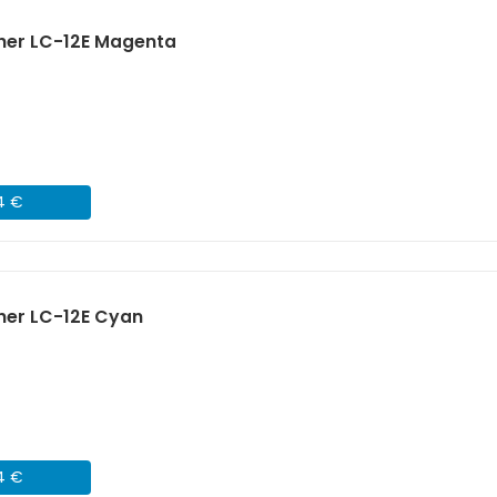
her LC-12E Magenta
24 €
her LC-12E Cyan
24 €