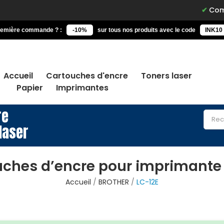
Commandez a
remière commande ? :
-10%
sur tous nos produits avec le code
INK10
Accueil
Cartouches d'encre
Toners laser
Papier
Imprimantes
re
laser
ches d’encre pour imprimante
Accueil
BROTHER
LC-12E