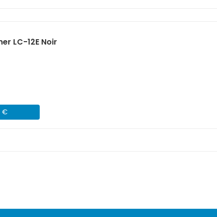
er LC-12E Noir
2 €