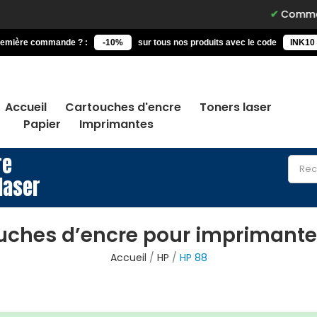
Commandez a
remière commande ? :
-10%
sur tous nos produits avec le code
INK10
Accueil
Cartouches d'encre
Toners laser
Papier
Imprimantes
re
laser
uches d’encre pour imprimante
Accueil
HP
HP 88