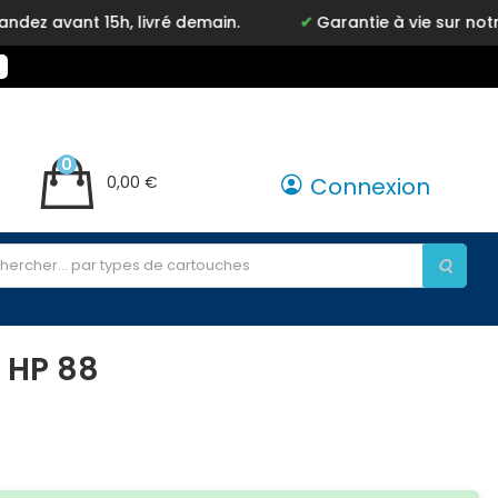
vant 15h, livré demain.
Garantie à vie sur notre ma
0
0,00 €
Connexion
 HP 88