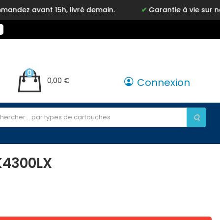
z avant 15h, livré demain.
Garantie à vie sur notr
0
0,00 €
Connexion
K4300LX