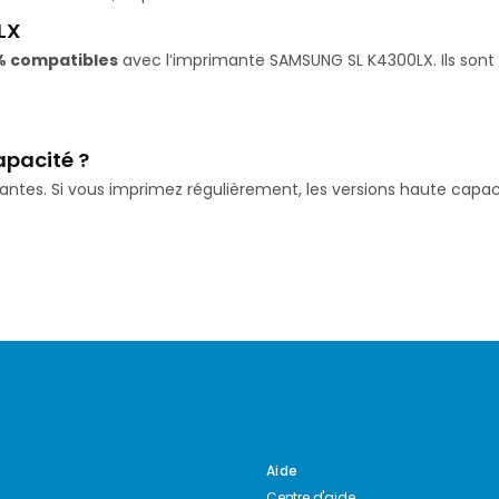
LX
% compatibles
avec l’imprimante SAMSUNG SL K4300LX. Ils sont 
apacité ?
isantes. Si vous imprimez régulièrement, les versions haute ca
Aide
Centre d'aide