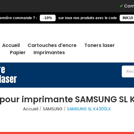
Commande
remière commande ? :
-10%
sur tous nos produits avec le code
INK10
Accueil
Cartouches d'encre
Toners laser
Papier
Imprimantes
re
laser
 pour imprimante SAMSUNG SL 
Accueil
SAMSUNG
SAMSUNG SL K4300LX