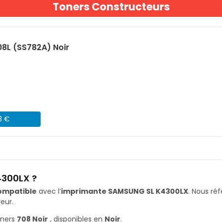
Toners Constructeurs
8L (SS782A) Noir
3 €
4300LX ?
ompatible
avec l’
imprimante SAMSUNG SL K4300LX
. Nous r
eur.
oners
708 Noir
, disponibles en
Noir
.