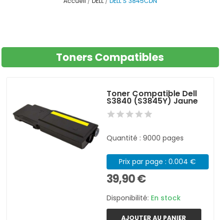
Accueil
DELL
DELL S 3845CDN
Toners Compatibles
Toner Compatible Dell
S3840 (S3845Y) Jaune
Quantité : 9000 pages
Prix par page : 0.004 €
39,90 €
Disponibilité:
En stock
AJOUTER AU PANIER