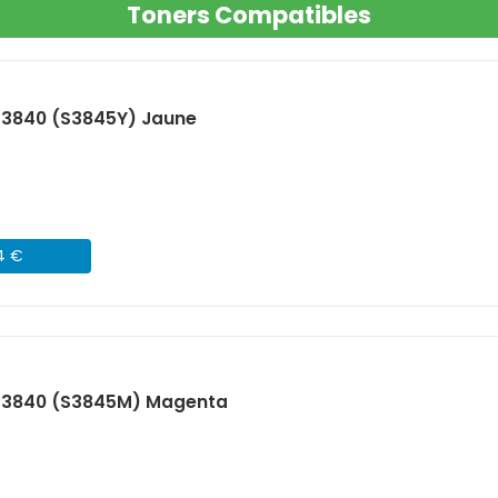
Toners Compatibles
S3840 (S3845Y) Jaune
04 €
 S3840 (S3845M) Magenta