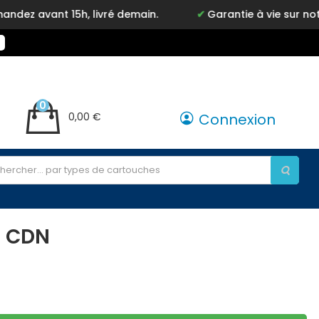
vant 15h, livré demain.
Garantie à vie sur notre ma
0
0,00 €
Connexion
0 CDN