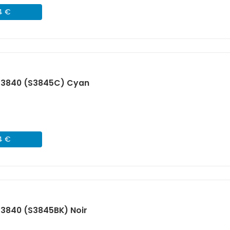
04 €
 S3840 (S3845C) Cyan
04 €
S3840 (S3845BK) Noir