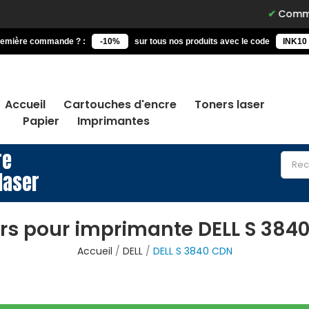
Commandez a
remière commande ? :
-10%
sur tous nos produits avec le code
INK10
Accueil
Cartouches d'encre
Toners laser
Papier
Imprimantes
re
laser
rs pour imprimante DELL S 384
Accueil
DELL
DELL S 3840 CDN