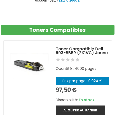
Accueil
DELL
DELL C 2660 D
Toners Compatibles
Toner Compatible Dell
593-BBBR (2K1VC) Jaune
Quantité : 4000 pages
Prix par page : 0.024 €
97,50 €
Disponibilité:
En stock
AJOUTER AU PANIER