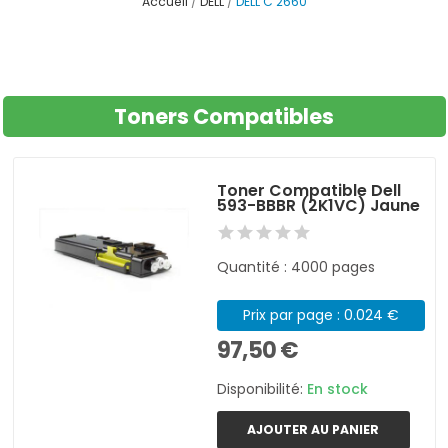
Accueil
DELL
DELL C 2660
Toners Compatibles
Toner Compatible Dell
593-BBBR (2K1VC) Jaune
Quantité : 4000 pages
Prix par page : 0.024 €
97,50 €
Disponibilité:
En stock
AJOUTER AU PANIER