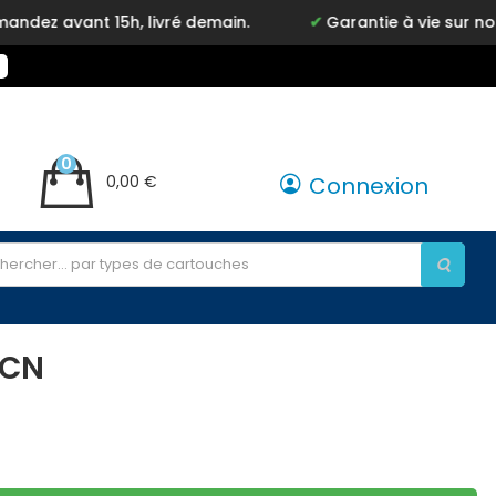
vant 15h, livré demain.
Garantie à vie sur notre ma
0
0,00 €
Connexion
 CN