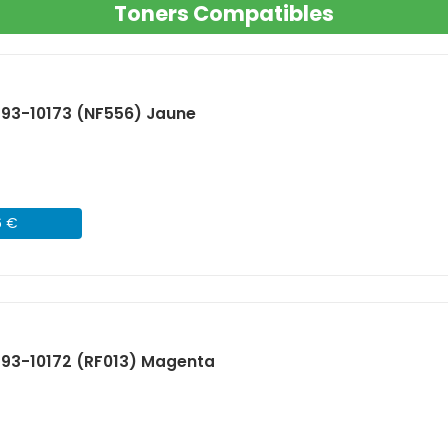
Toners Compatibles
593-10173 (NF556) Jaune
6 €
593-10172 (RF013) Magenta