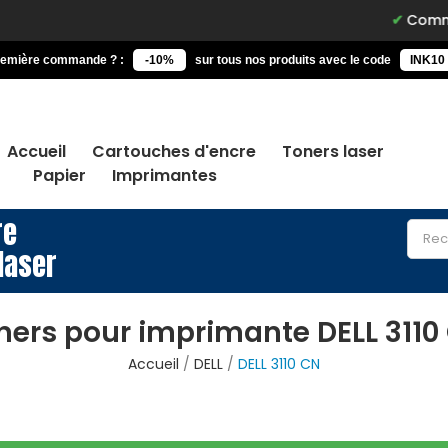
Commandez a
remière commande ? :
-10%
sur tous nos produits avec le code
INK10
Accueil
Cartouches d'encre
Toners laser
Papier
Imprimantes
re
laser
ners pour imprimante DELL 3110
Accueil
DELL
DELL 3110 CN