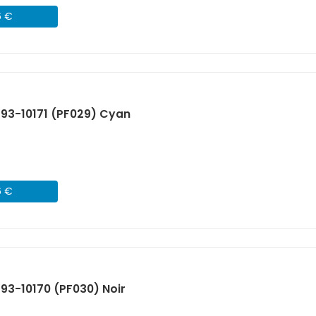
6 €
593-10171 (PF029) Cyan
6 €
93-10170 (PF030) Noir