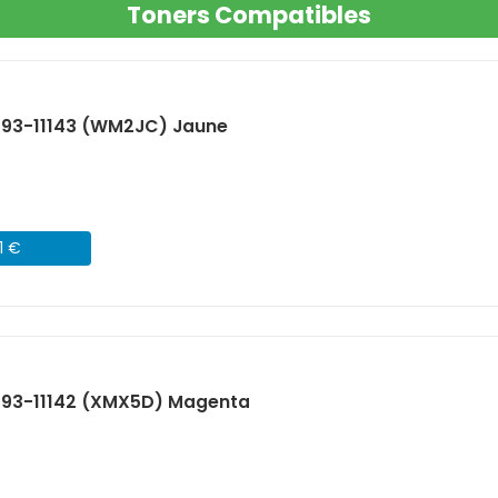
Toners Compatibles
593-11143 (WM2JC) Jaune
1 €
 593-11142 (XMX5D) Magenta