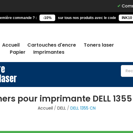
Commandez a
remière commande ? :
-10%
sur tous nos produits avec le code
INK10
Accueil
Cartouches d'encre
Toners laser
Papier
Imprimantes
re
laser
ners pour imprimante DELL 1355
Accueil
DELL
DELL 1355 CN