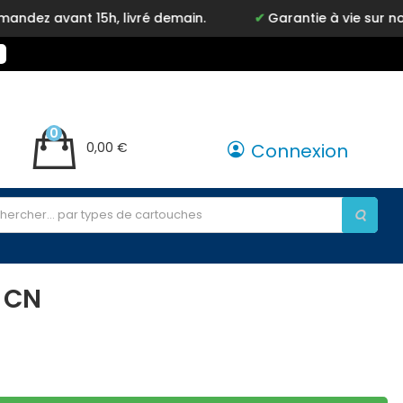
vant 15h, livré demain.
Garantie à vie sur notre m
0
0,00 €
Connexion
 CN