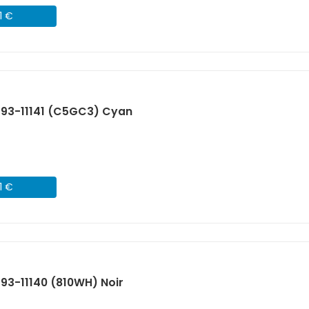
1 €
593-11141 (C5GC3) Cyan
1 €
93-11140 (810WH) Noir