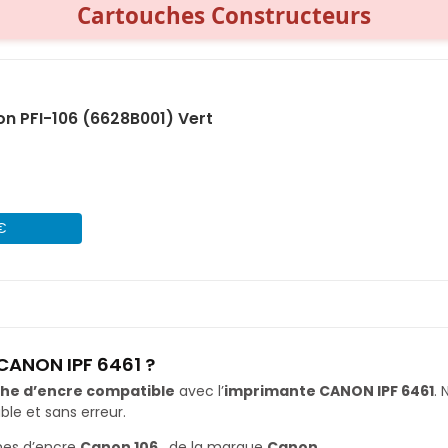
Cartouches Constructeurs
n PFI-106 (6628B001) Vert
 €
CANON IPF 6461 ?
he d’encre compatible
avec l’
imprimante CANON IPF 6461
.
le et sans erreur.
hes d’encre
Canon 106
, de la marque
Canon
.