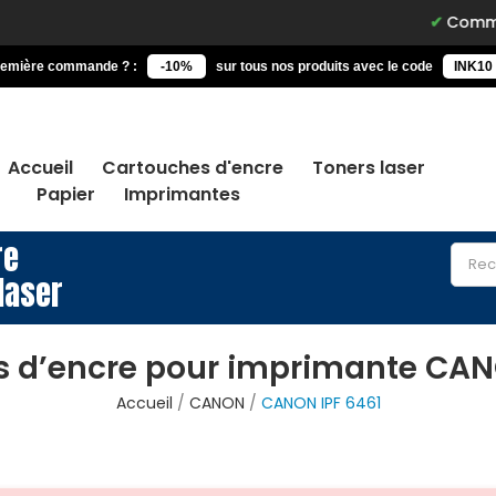
Commandez
remière commande ? :
-10%
sur tous nos produits avec le code
INK10
Accueil
Cartouches d'encre
Toners laser
Papier
Imprimantes
re
laser
 d’encre pour imprimante CAN
Accueil
CANON
CANON IPF 6461