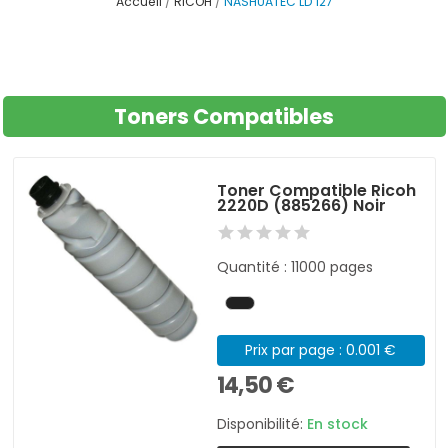
Accueil
RICOH
NASHUATEC LD 127
Toners Compatibles
Toner Compatible Ricoh
2220D (885266) Noir
Quantité : 11000 pages
Prix par page : 0.001 €
14,50 €
Disponibilité:
En stock