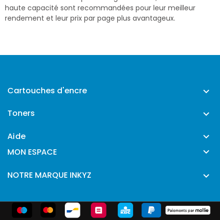
haute capacité sont recommandées pour leur meilleur
rendement et leur prix par page plus avantageux.
Cartouches d'encre

Toners

Aide


MON ESPACE
NOTRE MARQUE INKYZ
