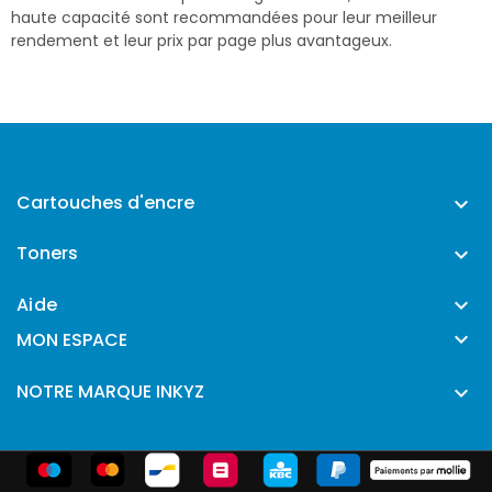
haute capacité sont recommandées pour leur meilleur
rendement et leur prix par page plus avantageux.
Cartouches d'encre

Toners

Aide


MON ESPACE
NOTRE MARQUE INKYZ
