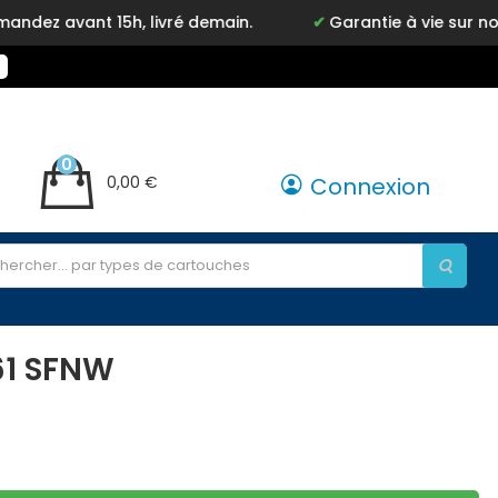
vant 15h, livré demain.
Garantie à vie sur notre m
0
0,00 €
Connexion
61 SFNW