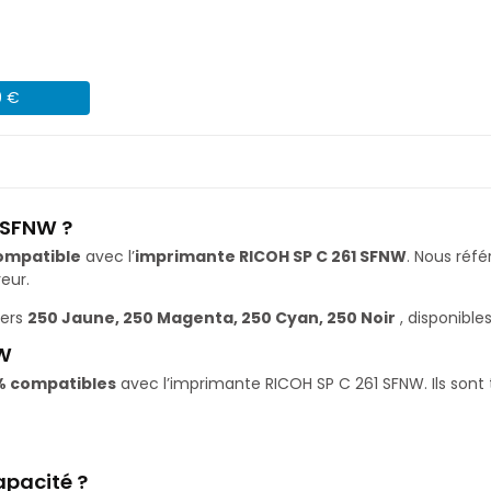
9 €
 SFNW ?
ompatible
avec l’
imprimante RICOH SP C 261 SFNW
. Nous ré
eur.
ners
250 Jaune, 250 Magenta, 250 Cyan, 250 Noir
, disponible
NW
% compatibles
avec l’imprimante RICOH SP C 261 SFNW. Ils sont 
apacité ?