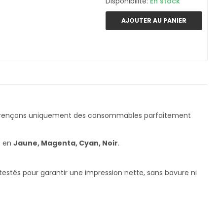
Disponibilité:
En stock
AJOUTER AU PANIER
férençons uniquement des consommables parfaitement
s en
Jaune, Magenta, Cyan, Noir
.
testés pour garantir une impression nette, sans bavure ni