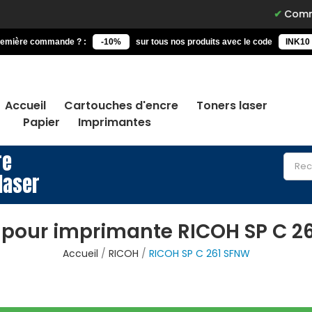
Commandez a
remière commande ? :
-10%
sur tous nos produits avec le code
INK10
Accueil
Cartouches d'encre
Toners laser
Papier
Imprimantes
re
laser
 pour imprimante RICOH SP C 2
Accueil
RICOH
RICOH SP C 261 SFNW