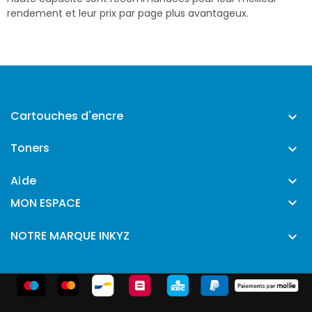
rendement et leur prix par page plus avantageux.
Cartouches d'encre

Toners

Aide


MON ESPACE
NOTRE MARQUE INKYZ
