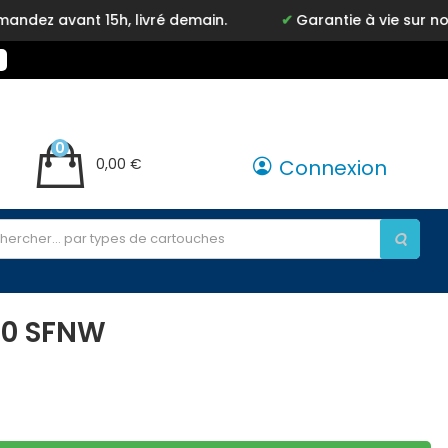
vant 15h, livré demain.
Garantie à vie sur notre m
0
0,00 €
Connexion
60 SFNW