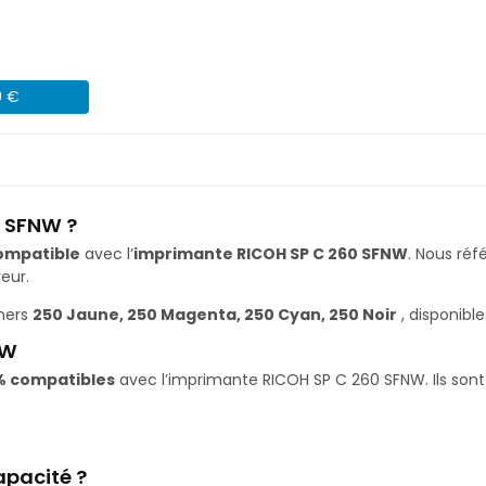
9 €
0 SFNW ?
ompatible
avec l’
imprimante RICOH SP C 260 SFNW
. Nous ré
eur.
ners
250 Jaune, 250 Magenta, 250 Cyan, 250 Noir
, disponibl
NW
% compatibles
avec l’imprimante RICOH SP C 260 SFNW. Ils sont 
apacité ?