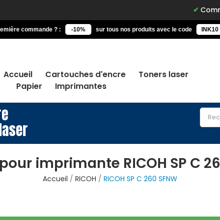
Commandez a
remière commande ? :
-10%
sur tous nos produits avec le code
INK10
Accueil
Cartouches d'encre
Toners laser
Papier
Imprimantes
re
laser
 pour imprimante RICOH SP C 2
Accueil
RICOH
RICOH SP C 260 SFNW