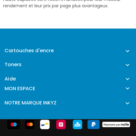
rendement et leur prix par page plus avantageux.
Cartouches d'encre

Toners

Aide


MON ESPACE
NOTRE MARQUE INKYZ
