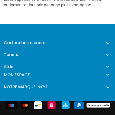
rendement et leur prix par page plus avantageux.
Cartouches d'encre

Toners

Aide


MON ESPACE
NOTRE MARQUE INKYZ
