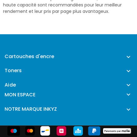
haute capacité sont recommandées pour leur meilleur
rendement et leur prix par page plus avantageux.
Cartouches d'encre

Toners

Aide


MON ESPACE
NOTRE MARQUE INKYZ
