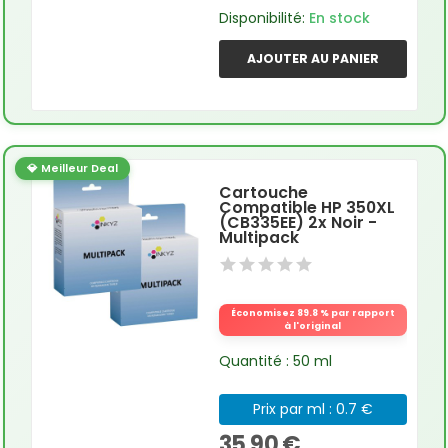
Disponibilité:
En stock
AJOUTER AU PANIER
💎 Meilleur Deal
Cartouche
Compatible HP 350XL
(CB335EE) 2x Noir -
Multipack
Économisez 89.8 % par rapport
à l'original
Quantité : 50 ml
Prix par ml : 0.7 €
35,90 €