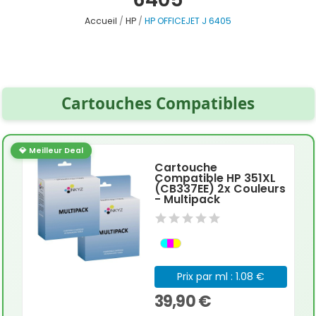
Accueil
HP
HP OFFICEJET J 6405
Cartouches Compatibles
💎 Meilleur Deal
Cartouche
Compatible HP 351XL
(CB337EE) 2x Couleurs
- Multipack
Prix par ml : 1.08 €
39,90 €