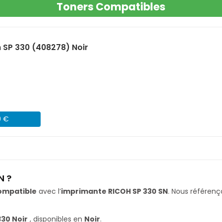
Toners Compatibles
 SP 330 (408278) Noir
9 €
N ?
ompatible
avec l’
imprimante RICOH SP 330 SN
. Nous référe
330 Noir
, disponibles en
Noir
.