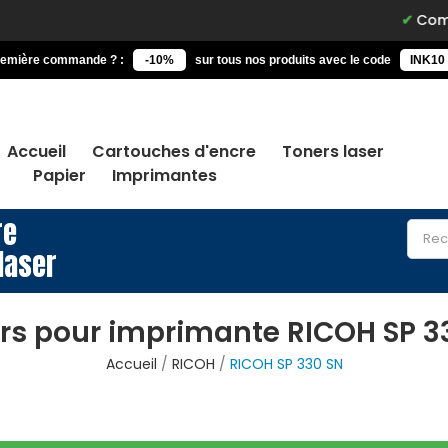
Commande
remière commande ? :
-10%
sur tous nos produits avec le code
INK10
Accueil
Cartouches d'encre
Toners laser
Papier
Imprimantes
re
laser
rs pour imprimante RICOH SP 3
Accueil
RICOH
RICOH SP 330 SN