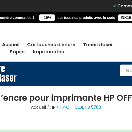
Commandez avan
remière commande ? :
-10%
sur tous nos produits avec le code
INK10
Accueil
Cartouches d'encre
Toners laser
Papier
Imprimantes
re
laser
’encre pour imprimante HP OFF
Accueil
HP
HP OFFICEJET J 5783