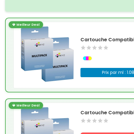
💎 Meilleur Deal
Cartouche Compatible
Prix par ml : 1.0
💎 Meilleur Deal
Cartouche Compatible