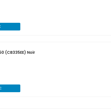
€
50 (CB335EE) Noir
 €