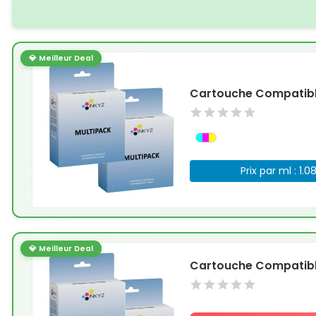
💎 Meilleur Deal
Cartouche Compatible
Prix par ml : 1.0
💎 Meilleur Deal
Cartouche Compatible