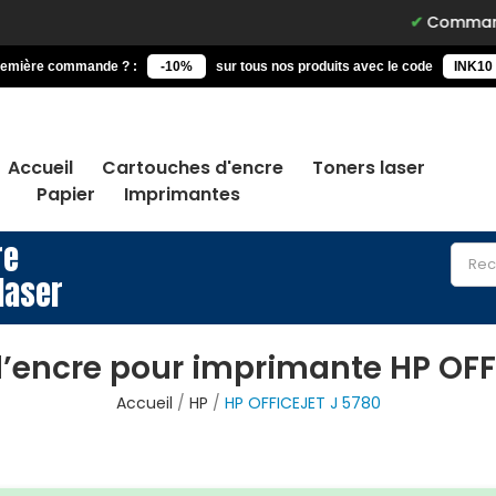
Commandez avant 
remière commande ? :
-10%
sur tous nos produits avec le code
INK10
Accueil
Cartouches d'encre
Toners laser
Papier
Imprimantes
re
laser
’encre pour imprimante HP OFF
Accueil
HP
HP OFFICEJET J 5780