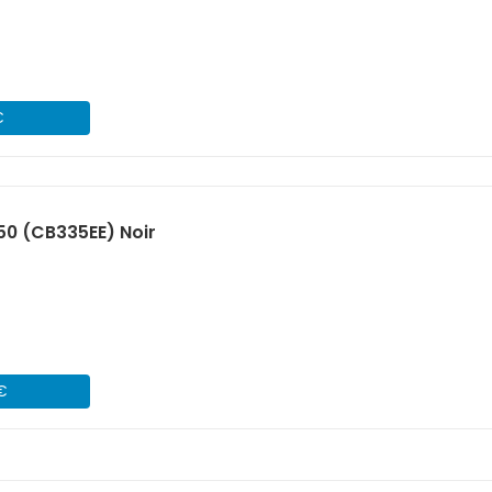
€
50 (CB335EE) Noir
 €