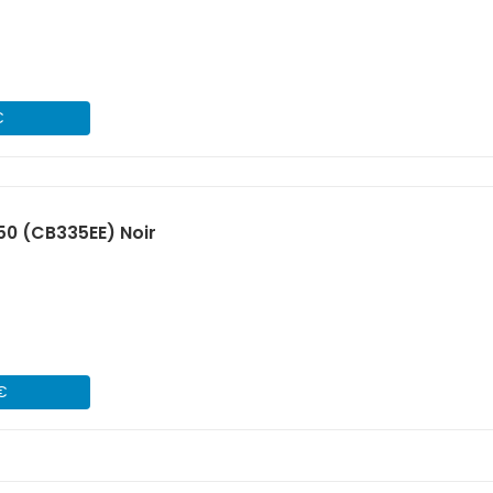
€
50 (CB335EE) Noir
 €