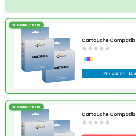
💎 Meilleur Deal
Cartouche Compatible
Prix par ml : 1.0
💎 Meilleur Deal
Cartouche Compatible