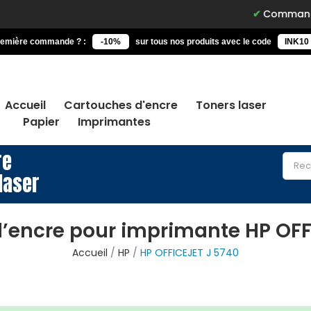
Commandez avant 15
remière commande ? :
-10%
sur tous nos produits avec le code
INK10
Accueil
Cartouches d'encre
Toners laser
Papier
Imprimantes
re
laser
’encre pour imprimante HP OFF
Accueil
HP
HP OFFICEJET J 5740