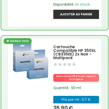
Disponibilité:
En stock
AJOUTER AU PANIER
💎 Meilleur Deal
Cartouche
Compatible HP 350XL
(CB335EE) 2x Noir -
Multipack
Économisez 89.8 % par rapport
à l'original
Quantité : 50 ml
Prix par ml : 0.7 €
35,90 €