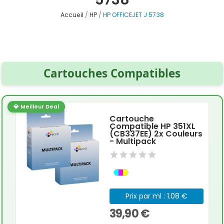
Accueil
HP
HP OFFICEJET J 5738
Cartouches Compatibles
💎 Meilleur Deal
Cartouche
Compatible HP 351XL
(CB337EE) 2x Couleurs
- Multipack
Prix par ml : 1.08 €
39,90 €