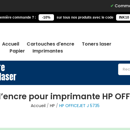
Commandez avant
remière commande ? :
-10%
sur tous nos produits avec le code
INK10
Accueil
Cartouches d'encre
Toners laser
Papier
Imprimantes
re
laser
’encre pour imprimante HP OFF
Accueil
HP
HP OFFICEJET J 5735