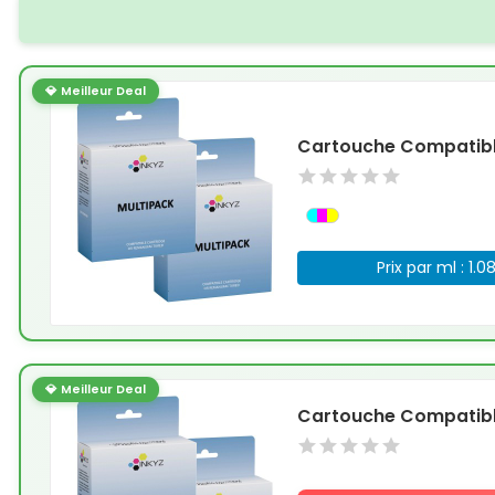
💎 Meilleur Deal
Cartouche Compatible
Prix par ml : 1.0
💎 Meilleur Deal
Cartouche Compatible