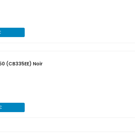
€
50 (CB335EE) Noir
 €