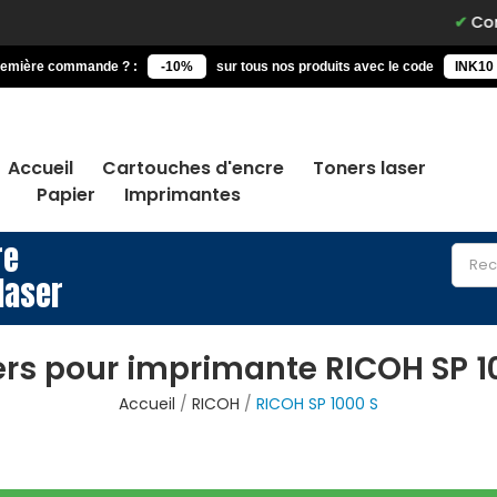
Command
remière commande ? :
-10%
sur tous nos produits avec le code
INK10
Accueil
Cartouches d'encre
Toners laser
Papier
Imprimantes
re
laser
rs pour imprimante RICOH SP 1
Accueil
RICOH
RICOH SP 1000 S