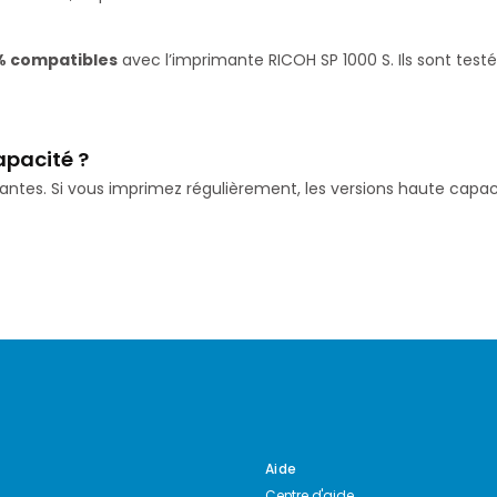
% compatibles
avec l’imprimante RICOH SP 1000 S. Ils sont test
apacité ?
isantes. Si vous imprimez régulièrement, les versions haute ca
Aide
Centre d'aide