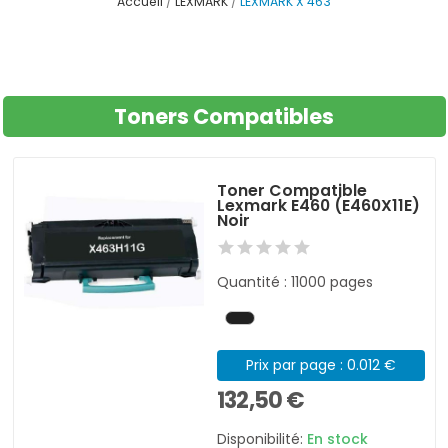
Accueil
LEXMARK
LEXMARK X 463
Toners Compatibles
Toner Compatible
Lexmark E460 (E460X11E)
Noir
Quantité : 11000 pages
Prix par page : 0.012 €
132,50 €
Disponibilité:
En stock