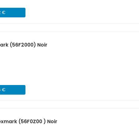
2 €
ark (56F2000) Noir
6 €
xmark (56F0Z00 ) Noir