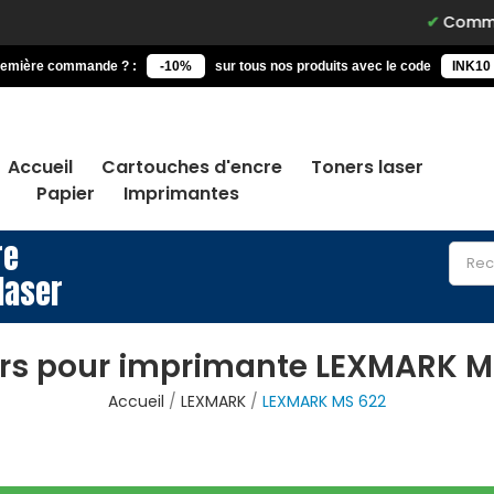
Commandez a
remière commande ? :
-10%
sur tous nos produits avec le code
INK10
Accueil
Cartouches d'encre
Toners laser
Papier
Imprimantes
re
laser
rs pour imprimante LEXMARK M
Accueil
LEXMARK
LEXMARK MS 622