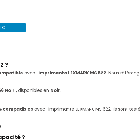
1 €
2 ?
ompatible
avec l’
imprimante LEXMARK MS 622
. Nous référe
56 Noir
, disponibles en
Noir
.
% compatibles
avec l’imprimante LEXMARK MS 622. Ils sont testé
6
apacité ?