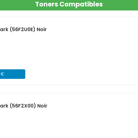
Toners Compatibles
rk (56F2U0E) Noir
1 €
ark (56F2X00) Noir