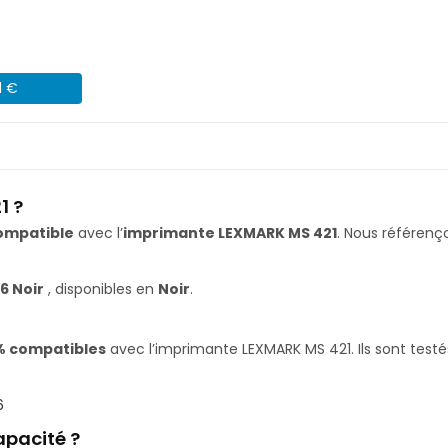
1 €
1 ?
ompatible
avec l’
imprimante LEXMARK MS 421
. Nous référen
6 Noir
, disponibles en
Noir
.
% compatibles
avec l’imprimante LEXMARK MS 421. Ils sont testé
6
apacité ?