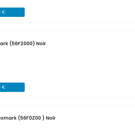
2 €
ark (56F2000) Noir
6 €
xmark (56F0Z00 ) Noir