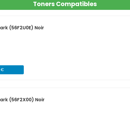
Toners Compatibles
rk (56F2U0E) Noir
1 €
ark (56F2X00) Noir