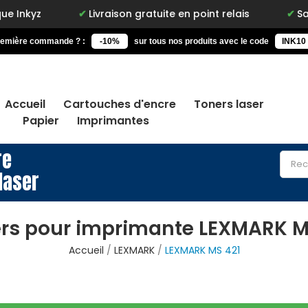
yz
Livraison gratuite en point relais
Satisfai
remière commande ? :
-10%
sur tous nos produits avec le code
INK10
Accueil
Cartouches d'encre
Toners laser
Papier
Imprimantes
re
laser
rs pour imprimante LEXMARK M
Accueil
LEXMARK
LEXMARK MS 421