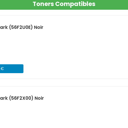
Toners Compatibles
rk (56F2U0E) Noir
1 €
ark (56F2X00) Noir