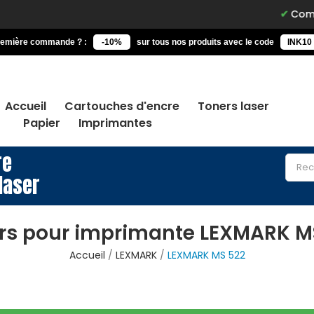
Commandez 
remière commande ? :
-10%
sur tous nos produits avec le code
INK10
Accueil
Cartouches d'encre
Toners laser
Papier
Imprimantes
re
laser
rs pour imprimante LEXMARK M
Accueil
LEXMARK
LEXMARK MS 522