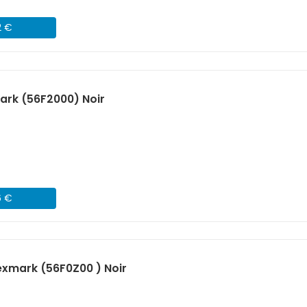
2 €
ark (56F2000) Noir
6 €
xmark (56F0Z00 ) Noir