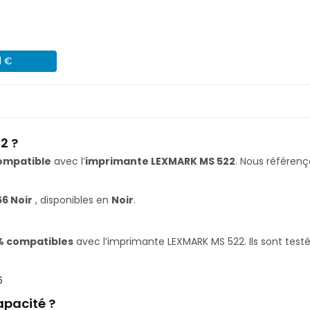
1 €
2 ?
ompatible
avec l’
imprimante LEXMARK MS 522
. Nous référe
56 Noir
, disponibles en
Noir
.
% compatibles
avec l’imprimante LEXMARK MS 522. Ils sont testé
6
apacité ?