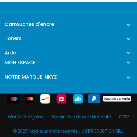
Cartouches d'encre

Toners

Aide


MON ESPACE
NOTRE MARQUE INKYZ

Mentions légales
Déclaration de confidentialité
CGV
© 2025 Inkyz tous droits réservés - JM PRODUCTION SRL