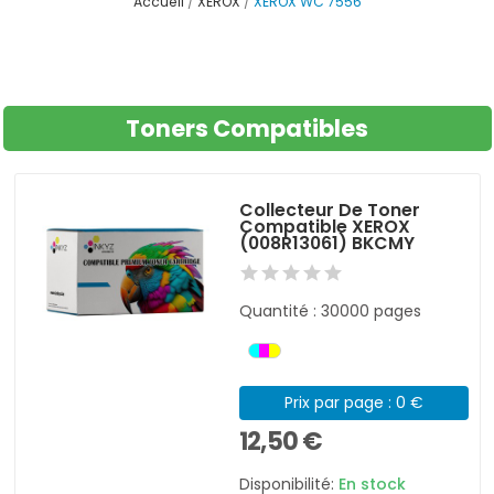
Accueil
XEROX
XEROX WC 7556
Toners Compatibles
Collecteur De Toner
Compatible XEROX
(008R13061) BKCMY
Quantité : 30000 pages
Prix par page : 0 €
12,50 €
Disponibilité:
En stock