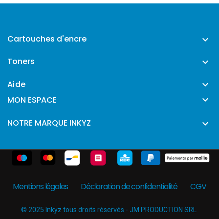
Cartouches d'encre

Toners

Aide


MON ESPACE
NOTRE MARQUE INKYZ

Mentions légales
Déclaration de confidentialité
CGV
© 2025 Inkyz tous droits réservés - JM PRODUCTION SRL