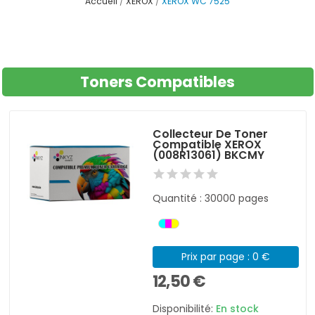
Accueil
XEROX
XEROX WC 7525
Toners Compatibles
Collecteur De Toner
Compatible XEROX
(008R13061) BKCMY
Quantité : 30000 pages
Prix par page : 0 €
12,50 €
Disponibilité:
En stock