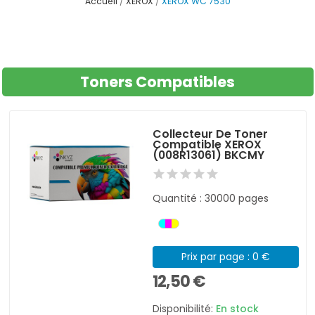
Accueil
XEROX
XEROX WC 7530
Toners Compatibles
Collecteur De Toner
Compatible XEROX
(008R13061) BKCMY
Quantité : 30000 pages
Prix par page : 0 €
12,50 €
Disponibilité:
En stock