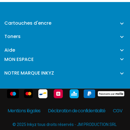
Cartouches d'encre

Toners

Aide


MON ESPACE
NOTRE MARQUE INKYZ

Mentions légales
Déclaration de confidentialité
CGV
© 2025 Inkyz tous droits réservés - JM PRODUCTION SRL