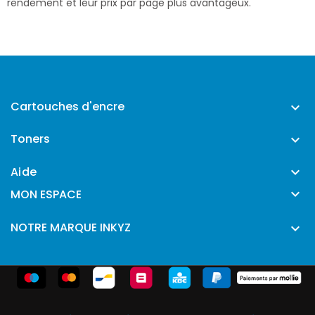
rendement et leur prix par page plus avantageux.
Cartouches d'encre

Toners

Aide


MON ESPACE
NOTRE MARQUE INKYZ
