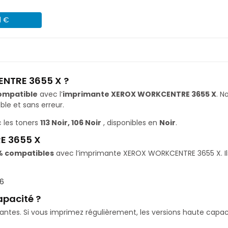
1 €
ENTRE 3655 X ?
ompatible
avec l’
imprimante XEROX WORKCENTRE 3655 X
. 
le et sans erreur.
 les toners
113 Noir, 106 Noir
, disponibles en
Noir
.
E 3655 X
% compatibles
avec l’imprimante XEROX WORKCENTRE 3655 X. Ils 
06
apacité ?
isantes. Si vous imprimez régulièrement, les versions haute ca