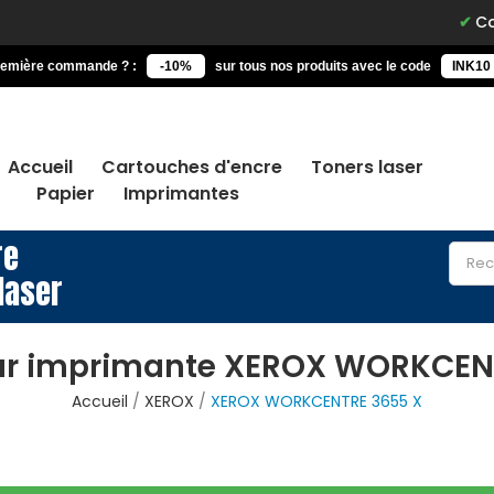
Comman
remière commande ? :
-10%
sur tous nos produits avec le code
INK10
Accueil
Cartouches d'encre
Toners laser
Papier
Imprimantes
re
laser
ur imprimante XEROX WORKCEN
Accueil
XEROX
XEROX WORKCENTRE 3655 X