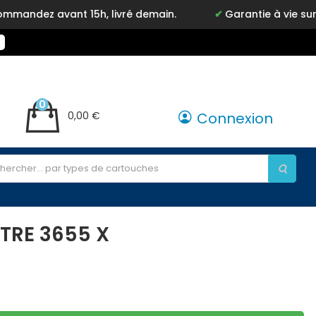
dez avant 15h, livré demain.
Garantie à vie sur not
0
0,00 €
Connexion
TRE 3655 X