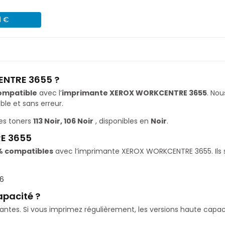
1 €
ENTRE 3655 ?
ompatible
avec l’
imprimante XEROX WORKCENTRE 3655
. No
le et sans erreur.
es toners
113 Noir, 106 Noir
, disponibles en
Noir
.
E 3655
% compatibles
avec l’imprimante XEROX WORKCENTRE 3655. Ils s
06
apacité ?
isantes. Si vous imprimez régulièrement, les versions haute ca