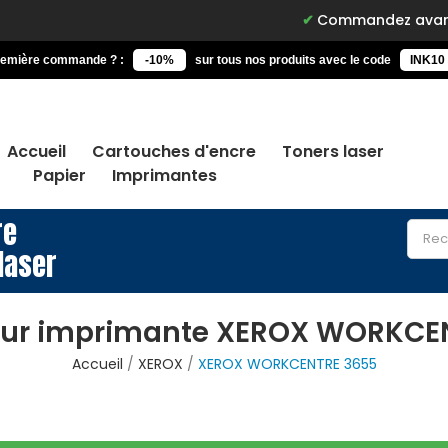
Commandez avant 15h, 
remière commande ? :
-10%
sur tous nos produits avec le code
INK10
Accueil
Cartouches d'encre
Toners laser
Papier
Imprimantes
re
laser
our imprimante XEROX WORKCE
Accueil
XEROX
XEROX WORKCENTRE 3655