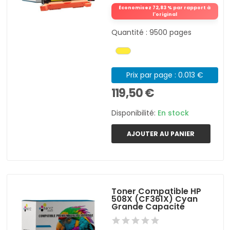
Économisez 72,83 % par rapport à
l'original
Quantité : 9500 pages
Prix par page : 0.013 €
119,50 €
Disponibilité:
En stock
AJOUTER AU PANIER
Toner Compatible HP
508X (CF361X) Cyan
Grande Capacité