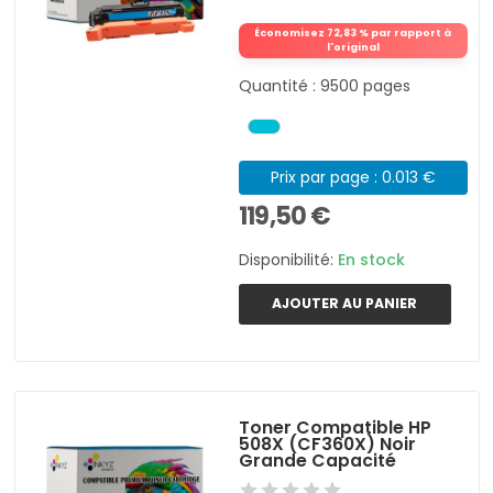
Économisez 72,83 % par rapport à
l'original
Quantité : 9500 pages
Prix par page : 0.013 €
119,50 €
Disponibilité:
En stock
AJOUTER AU PANIER
Toner Compatible HP
508X (CF360X) Noir
Grande Capacité