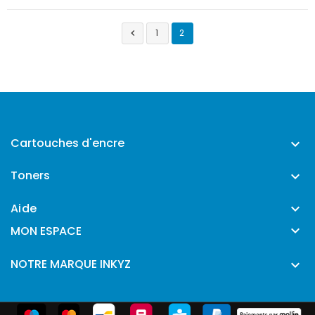
1
2

Cartouches d'encre

Toners

Aide


MON ESPACE
NOTRE MARQUE INKYZ
