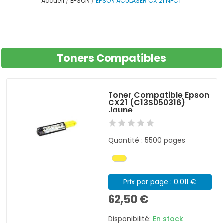
Accueil
EPSON
EPSON ACULASER CX 21 NFCT
Toners Compatibles
Toner Compatible Epson
CX21 (C13S050316)
Jaune
Quantité : 5500 pages
Prix par page : 0.011 €
62,50 €
Disponibilité:
En stock