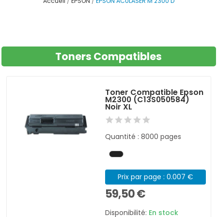
Accueil
EPSON
EPSON ACULASER M 2300 D
Toners Compatibles
Toner Compatible Epson
M2300 (C13S050584)
Noir XL
Quantité : 8000 pages
Prix par page : 0.007 €
59,50 €
Disponibilité:
En stock