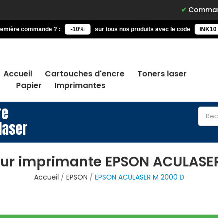
Commandez avant 
remière commande ? :
-10%
sur tous nos produits avec le code
INK10
Accueil
Cartouches d'encre
Toners laser
Papier
Imprimantes
re
laser
our imprimante EPSON ACULASER
Accueil
EPSON
EPSON ACULASER M 2000 D