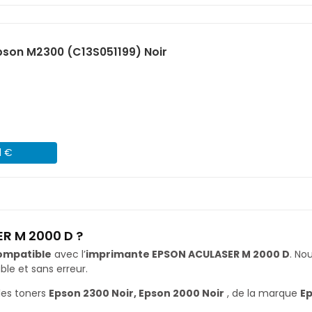
son M2300 (C13S051199) Noir
1 €
R M 2000 D ?
ompatible
avec l’
imprimante EPSON ACULASER M 2000 D
. No
le et sans erreur.
les toners
Epson 2300 Noir, Epson 2000 Noir
, de la marque
E