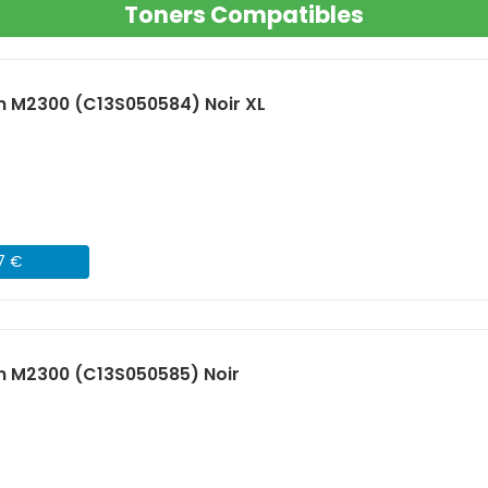
Toners Compatibles
n M2300 (C13S050584) Noir XL
07 €
n M2300 (C13S050585) Noir