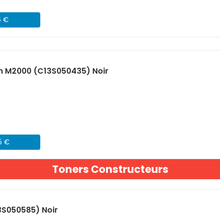
6 €
n M2000 (C13S050435) Noir
5 €
Toners Constructeurs
3S050585) Noir