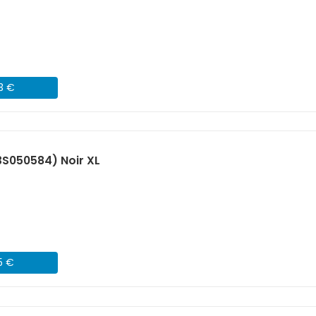
43 €
S050584) Noir XL
5 €