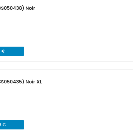
3S050438) Noir
4 €
S050435) Noir XL
6 €