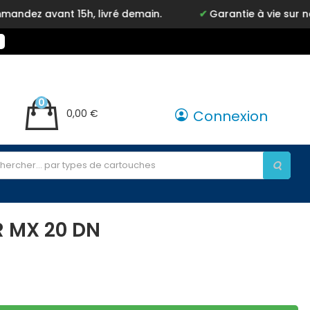
vant 15h, livré demain.
Garantie à vie sur notre m
0
0,00 €
Connexion
R MX 20 DN