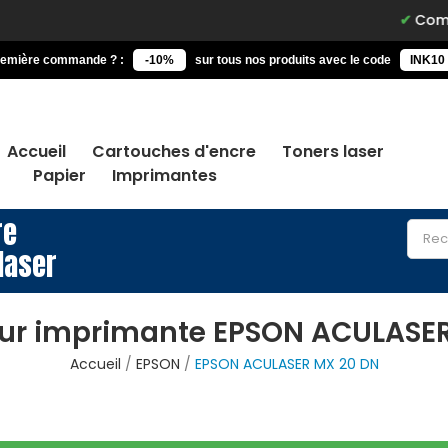
Commandez a
remière commande ? :
-10%
sur tous nos produits avec le code
INK10
Accueil
Cartouches d'encre
Toners laser
Papier
Imprimantes
re
laser
ur imprimante EPSON ACULASE
Accueil
EPSON
EPSON ACULASER MX 20 DN