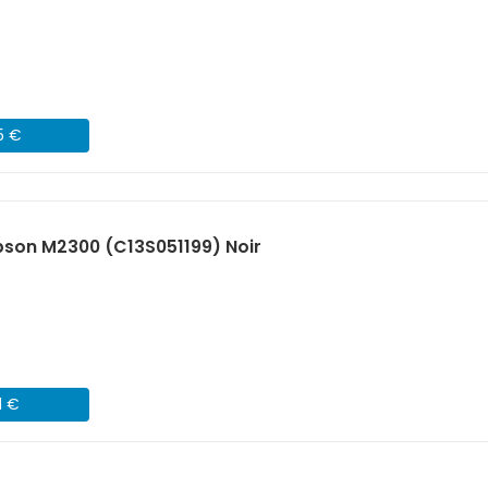
5 €
son M2300 (C13S051199) Noir
1 €