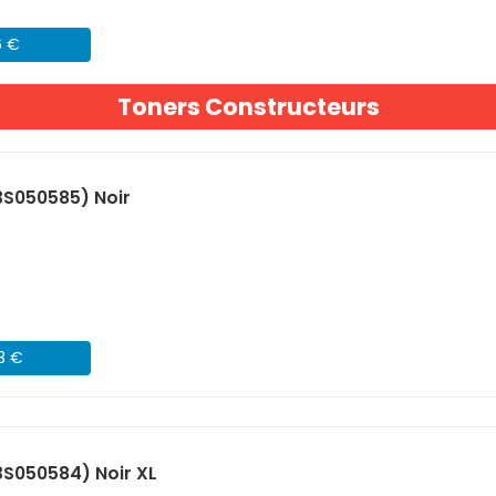
6 €
Toners Constructeurs
3S050585) Noir
43 €
S050584) Noir XL