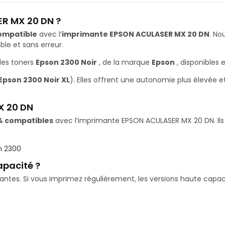
ER MX 20 DN ?
ompatible
avec l’
imprimante EPSON ACULASER MX 20 DN
. N
le et sans erreur.
les toners
Epson 2300 Noir
, de la marque
Epson
, disponibles 
Epson 2300 Noir XL
). Elles offrent une autonomie plus élevée 
X 20 DN
% compatibles
avec l’imprimante EPSON ACULASER MX 20 DN. Ils 
n 2300
apacité ?
isantes. Si vous imprimez régulièrement, les versions haute ca