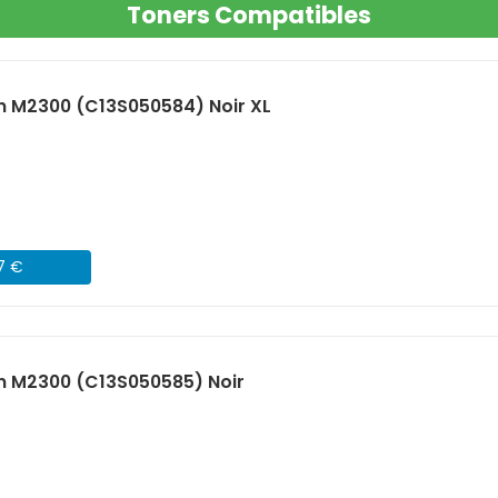
Toners Compatibles
n M2300 (C13S050584) Noir XL
07 €
n M2300 (C13S050585) Noir