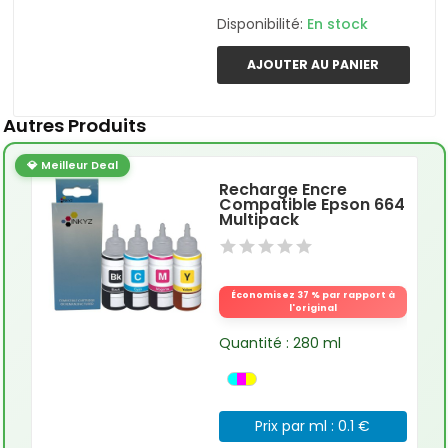
Disponibilité:
En stock
AJOUTER AU PANIER
Autres Produits
💎 Meilleur Deal
Recharge Encre
Compatible Epson 664
Multipack
Économisez 37 % par rapport à
l'original
Quantité : 280 ml
Prix par ml : 0.1 €