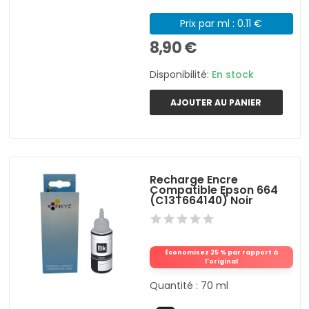
Prix par ml : 0.11 €
8,90 €
Disponibilité:
En stock
AJOUTER AU PANIER
Recharge Encre
Compatible Epson 664
(C13T664140) Noir
Économisez 25 % par rapport à
l'original
Quantité : 70 ml