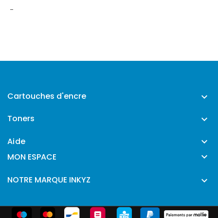
-
Cartouches d'encre

Toners

Aide


MON ESPACE
NOTRE MARQUE INKYZ
