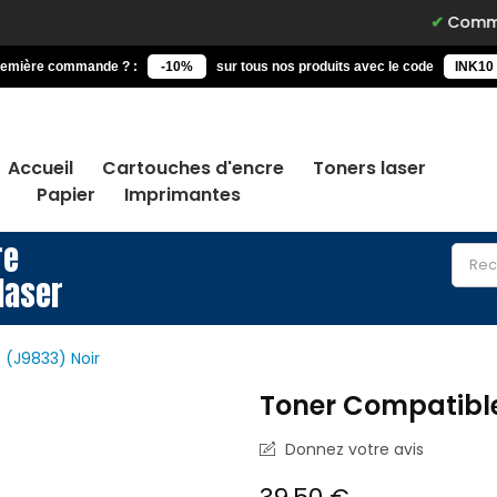
Commandez a
remière commande ? :
-10%
sur tous nos produits avec le code
INK10
Accueil
Cartouches d'encre
Toners laser
Papier
Imprimantes
re
laser
 (J9833) Noir
Toner Compatible
Donnez votre avis