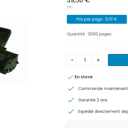
39,50 €
TTC
Prix par page : 0.01 €
Quantité : 3000 pages

En stock
check
Commande maintenant, 
check
Garantie 2 ans
check
Expédié directement depu