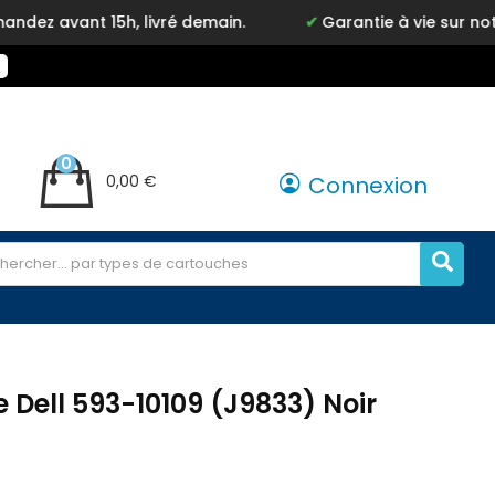
vant 15h, livré demain.
Garantie à vie sur notre ma
0
0,00 €
Connexion
 Dell 593-10109 (J9833) Noir