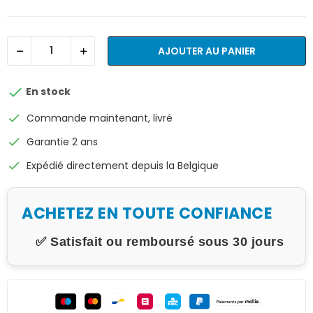
AJOUTER AU PANIER

En stock
check
Commande maintenant, livré
check
Garantie 2 ans
check
Expédié directement depuis la Belgique
ACHETEZ EN TOUTE CONFIANCE
✅ Satisfait ou remboursé sous 30 jours