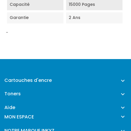
Capacité
15000 Pages
Garantie
2 Ans
-
Cartouches d'encre

Toners

Aide


MON ESPACE
NOTRE MARQUE INKYZ